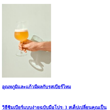
อุณหภูมิและแก้วมีผลกับรสเบียร์ไหม
วิธีชิมเบียร์แบบง่ายฉบับมือโปร: 3 สเต็ปเปลี่ยนคุณเป็น