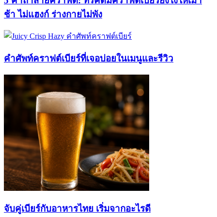
5 คาถาสายคราฟต์: ทริคดื่มคราฟต์เบียร์ยังไงให้เมา
ช้า ไม่แฮงก์ ร่างกายไม่พัง
คำศัพท์คราฟต์เบียร์ที่เจอบ่อยในเมนูและรีวิว
จับคู่เบียร์กับอาหารไทย เริ่มจากอะไรดี